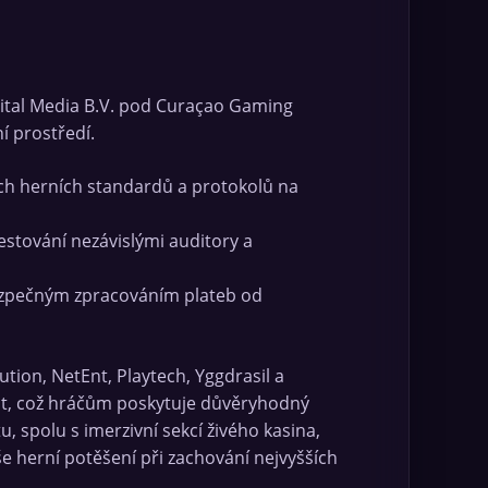
gital Media B.V. pod Curaçao Gaming
í prostředí.
ch herních standardů a protokolů na
estování nezávislými auditory a
bezpečným zpracováním plateb od
ion, NetEnt, Playtech, Yggdrasil a
ost, což hráčům poskytuje důvěryhodný
u, spolu s imerzivní sekcí živého kasina,
 herní potěšení při zachování nejvyšších