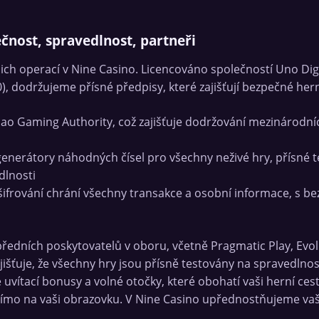
čnost, spravedlnost, partneři
ich operací v Nine Casino. Licencováno společností Uno Di
, dodržujeme přísné předpisy, které zajišťují bezpečné hern
o Gaming Authority, což zajišťuje dodržování mezinárodní
generátory náhodných čísel pro všechny neživé hry, přísné t
dlnosti
 šifrování chrání všechny transakce a osobní informace, s 
dních poskytovatelů v oboru, včetně Pragmatic Play, Evolut
jišťuje, že všechny hry jsou přísně testovány na spravedln
é uvítací bonusy a volné otočky, které obohatí vaši herní cest
římo na vaši obrazovku. V Nine Casino upřednostňujeme vaše